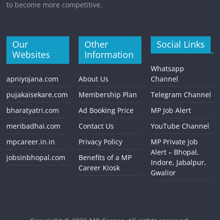
to become more competitive.
Our
Other
Social Links
Websites
Information
Whatsapp
apniyojana.com
About Us
Channel
pujakaisekare.com
Membership Plan
Telegram Channel
bharatyatri.com
Ad Booking Price
MP Job Alert
meribadhai.com
Contact Us
YouTube Channel
mpcareer.in.in
Privacy Policy
MP Private Job
Alert – Bhopal,
jobsinbhopal.com
Benefits of a MP
Indore, Jabalpur,
Career Kiosk
Gwalior