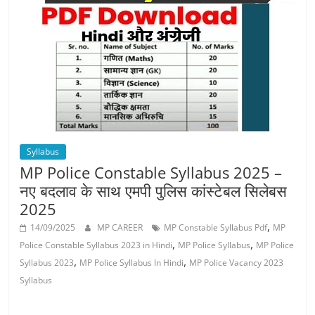
Job
Vacancy
Syllabus
MP Police Constable Syllabus 2025 –
नए बदलाव के साथ एमपी पुलिस कांस्टेबल सिलेबस
2025
,
14/09/2025
MP CAREER
MP Constable Syllabus Pdf
MP
,
,
Police Constable Syllabus 2023 in Hindi
MP Police Syllabus
MP Police
,
,
Syllabus 2023
MP Police Syllabus In Hindi
MP Police Vacancy 2023
Syllabus