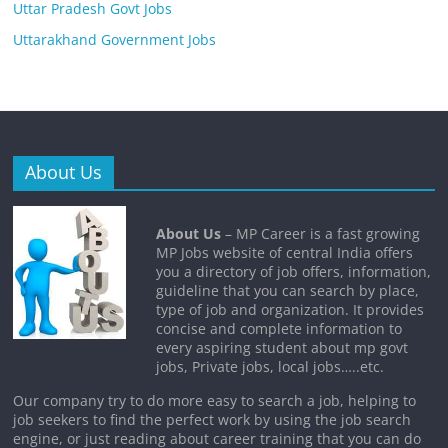
Uttar Pradesh Govt Jobs
Uttarakhand Government Jobs
About Us
About Us
– MP Career is a fast growing
MP Jobs website of central India offers
you a directory of job offers, information,
guideline that you can search by place,
type of job and organization. It provides
concise and complete information to
every aspiring student about mp govt
jobs, Private jobs, local jobs…..etc.
Our company try to do more easy to search a job, helping to
job seekers to find the perfect work by using the job search
engine, or just reading about career training that you can do