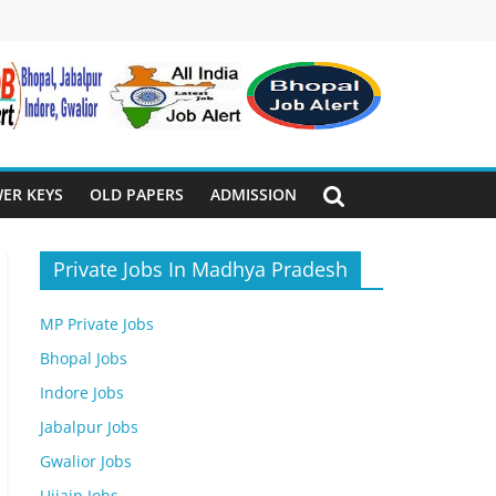
ER KEYS
OLD PAPERS
ADMISSION
Private Jobs In Madhya Pradesh
MP Private Jobs
Bhopal Jobs
Indore Jobs
Jabalpur Jobs
Gwalior Jobs
Ujjain Jobs