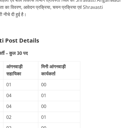
ी है। महिला एवं बाल विकास विभाग श्रावस्ती जिले की Shravasti Anganwadi
ता का विवरण, आवेदन प्रक्रिया, चयन प्रक्रिया एवं Shravasti
चे दी हुई है।
ti
Post Details
र्ती – कुल 30 पद
आंगनवाड़ी
मिनी आंगनवाड़ी
सहायिका
कार्यकर्ता
01
00
04
01
04
00
02
01