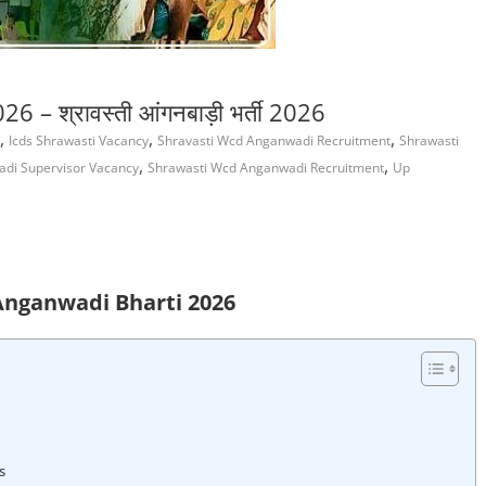
 श्रावस्ती आंगनबाड़ी भर्ती 2026
,
,
,
Icds Shrawasti Vacancy
Shravasti Wcd Anganwadi Recruitment
Shrawasti
,
,
di Supervisor Vacancy
Shrawasti Wcd Anganwadi Recruitment
Up
Anganwadi Bharti 2026
s