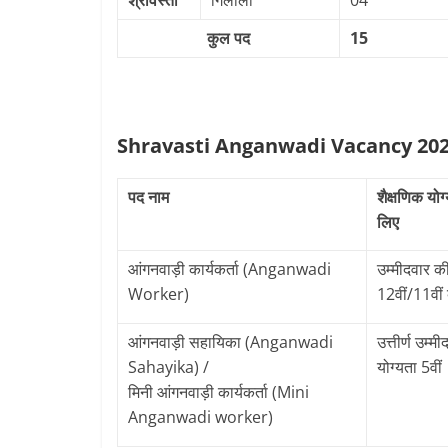
श्रावस्ती
गिलौला
04
कुल पद
15
Shravasti Anganwadi Vacancy 2026 शै
पद नाम
शैक्षणिक योग्
लिए
आंगनवाड़ी कार्यकर्ता (Anganwadi
उम्मीदवार की
Worker)
12वीं/11वीं बो
आंगनवाड़ी सहायिका (Anganwadi
उत्तीर्ण उम्म
Sahayika) /
योग्यता 5वीं
मिनी आंगनवाड़ी कार्यकर्ता (Mini
Anganwadi worker)