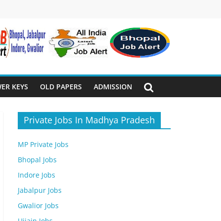
ER KEYS
OLD PAPERS
ADMISSION
Private Jobs In Madhya Pradesh
MP Private Jobs
Bhopal Jobs
Indore Jobs
Jabalpur Jobs
Gwalior Jobs
Ujjain Jobs