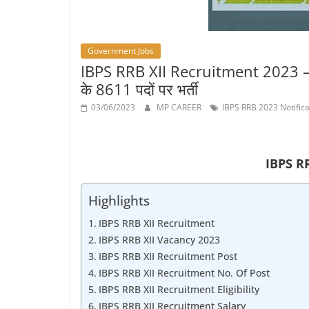
Job
Vacancy
Government Jobs
IBPS RRB XII Recruitment 2023 – ग्रा
के 8611 पदों पर भर्ती
03/06/2023
MP CAREER
IBPS RRB 2023 Notific
IBPS R
Highlights
IBPS RRB XII Recruitment
IBPS RRB XII Vacancy 2023
IBPS RRB XII Recruitment Post
IBPS RRB XII Recruitment No. Of Post
IBPS RRB XII Recruitment Eligibility
IBPS RRB XII Recruitment Salary