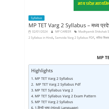
Job
Vacancy
Syllabus
MP TET Varg 2 Syllabus – मध्य प्रदेश मा
02/01/2024
MP CAREER
Madhyamik Shikshak S
,
,
2 Syllabus in Hindi
Samvida Varg 2 Syllabus PDF
संविदा शिक्
MP TE
Highlights
MP TET Varg 2 Syllabus
MP TET Varg 2 Syllabus Pdf
MP TET Syllabus Varg 2
MP TET Syllabus Varg 2 Exam Pattern
MP TET Varg 2 Syllabus
1.हिन्‍दी भाषा (Hindi Language)