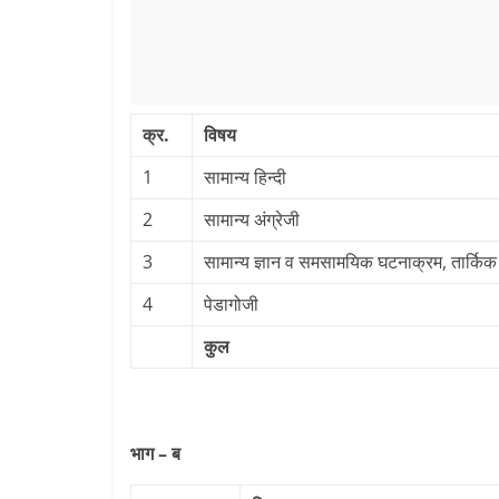
क्र.
विषय
1
सामान्‍य हिन्‍दी
2
सामान्‍य अंग्रेजी
3
सामान्य ज्ञान व समसामयिक घटनाक्रम, तार्किक 
4
पेडागोजी
कुल
भाग – ब