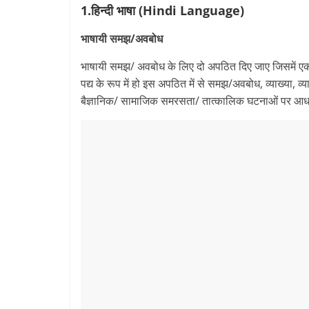
1.हिन्‍दी भाषा (Hindi Language)
भाषायी समझ/अवबोध
भाषायी समझ/ अवबोध के लिए दो अपठित दिए जाए जिसमें एक
पद्य के रूप में हो इस अप‍ठि‍त में से समझ/अवबोध, व्‍याख्‍या, व
बैज्ञानिक/ सामाजिक समरसता/ तात्‍कालिक घटनाओं पर आधा