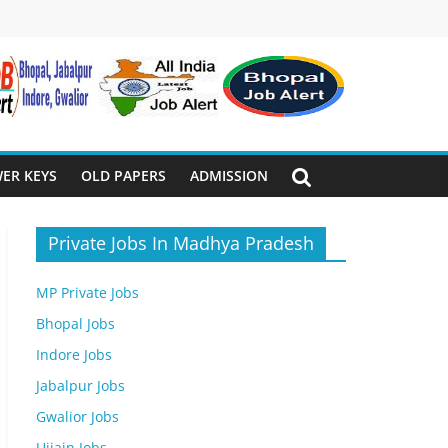
ER KEYS
OLD PAPERS
ADMISSION
Private Jobs In Madhya Pradesh
MP Private Jobs
Bhopal Jobs
Indore Jobs
Jabalpur Jobs
Gwalior Jobs
Ujjain Jobs