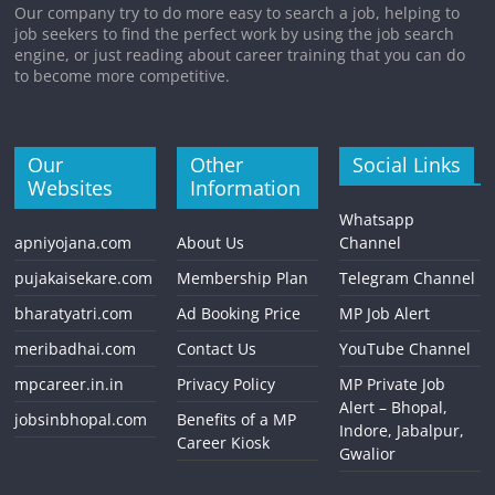
Our company try to do more easy to search a job, helping to
job seekers to find the perfect work by using the job search
engine, or just reading about career training that you can do
to become more competitive.
Our
Other
Social Links
Websites
Information
Whatsapp
apniyojana.com
About Us
Channel
pujakaisekare.com
Membership Plan
Telegram Channel
bharatyatri.com
Ad Booking Price
MP Job Alert
meribadhai.com
Contact Us
YouTube Channel
mpcareer.in.in
Privacy Policy
MP Private Job
Alert – Bhopal,
jobsinbhopal.com
Benefits of a MP
Indore, Jabalpur,
Career Kiosk
Gwalior