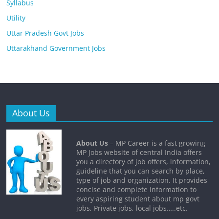
Syllabus
Utility
Uttar Pradesh Govt Jobs
Uttarakhand Government Jobs
About Us
About Us
– MP Career is a fast growing
MP Jobs website of central India offers
you a directory of job offers, information,
guideline that you can search by place,
type of job and organization. It provides
concise and complete information to
every aspiring student about mp govt
jobs, Private jobs, local jobs…..etc.