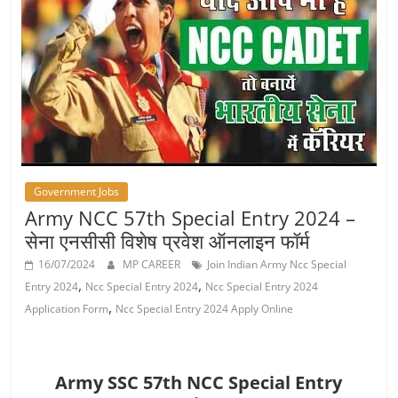
Job
Vacancy
Government Jobs
Army NCC 57th Special Entry 2024 –
सेना एनसीसी विशेष प्रवेश ऑनलाइन फॉर्म
16/07/2024
MP CAREER
Join Indian Army Ncc Special
,
,
Entry 2024
Ncc Special Entry 2024
Ncc Special Entry 2024
,
Application Form
Ncc Special Entry 2024 Apply Online
Army SSC 57th NCC Special Entry