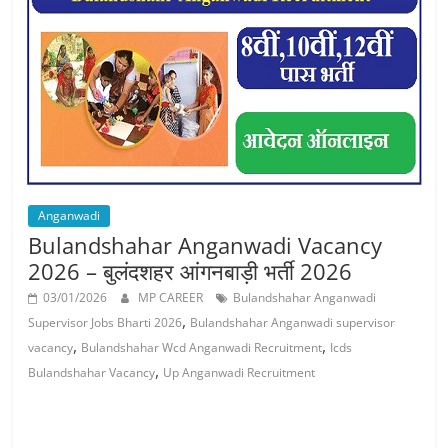
Job
Vacancy
Anganwadi
Bulandshahar Anganwadi Vacancy
2026 – बुलंदशहर आंगनबाड़ी भर्ती 2026
03/01/2026
MP CAREER
Bulandshahar Anganwadi
,
Supervisor Jobs Bharti 2026
Bulandshahar Anganwadi supervisor
,
,
vacancy
Bulandshahar Wcd Anganwadi Recruitment
Icds
,
Bulandshahar Vacancy
Up Anganwadi Recruitment