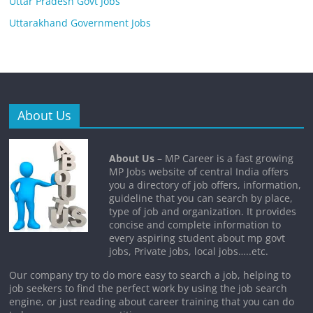
Uttar Pradesh Govt Jobs
Uttarakhand Government Jobs
About Us
About Us
– MP Career is a fast growing
MP Jobs website of central India offers
you a directory of job offers, information,
guideline that you can search by place,
type of job and organization. It provides
concise and complete information to
every aspiring student about mp govt
jobs, Private jobs, local jobs…..etc.
Our company try to do more easy to search a job, helping to
job seekers to find the perfect work by using the job search
engine, or just reading about career training that you can do