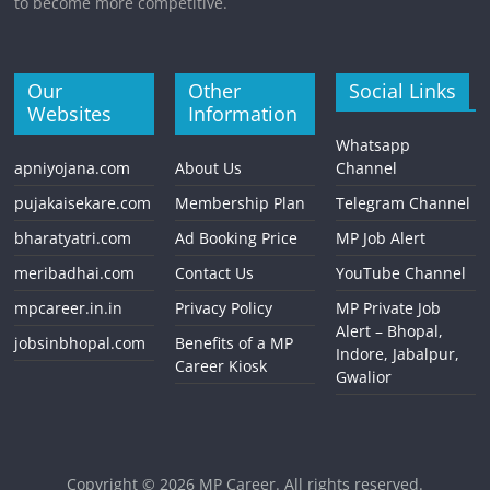
to become more competitive.
Our
Other
Social Links
Websites
Information
Whatsapp
apniyojana.com
About Us
Channel
pujakaisekare.com
Membership Plan
Telegram Channel
bharatyatri.com
Ad Booking Price
MP Job Alert
meribadhai.com
Contact Us
YouTube Channel
mpcareer.in.in
Privacy Policy
MP Private Job
Alert – Bhopal,
jobsinbhopal.com
Benefits of a MP
Indore, Jabalpur,
Career Kiosk
Gwalior
Copyright © 2026
MP Career
. All rights reserved.