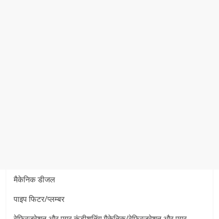
मैकेनिक डीजल
पाइप फिटर/प्लम्बर
रेफ्रिजरेशन और एयर कंडीशनिंग मैकेनिक/रेफ्रिजरेशन और एयर