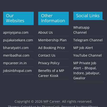
Our
Other
Social Links
Websites
Information
Whatsapp
apniyojana.com
About Us
Channel
pujakaisekare.com
Membership Plan
Telegram Channel
bharatyatri.com
Ad Booking Price
MP Job Alert
meribadhai.com
Contact Us
YouTube Channel
mpcareer.in.in
Privacy Policy
MP Private Job
Alert – Bhopal,
jobsinbhopal.com
Benefits of a MP
Indore, Jabalpur,
Career Kiosk
Gwalior
Copyright © 2026
MP Career
. All rights reserved.
Theme:
ColorMag
by ThemeGrill. Powered by
WordPress
.