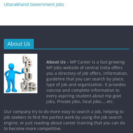
Uttarakhand Government Jobs
About Us
About Us
– MP Career is a fast growing
MP Jobs website of central India offers
you a directory of job offers, information,
guideline that you can search by place,
type of job and organization. It provides
concise and complete information to
every aspiring student about mp govt
jobs, Private jobs, local jobs…..etc.
Our company try to do more easy to search a job, helping to
job seekers to find the perfect work by using the job search
engine, or just reading about career training that you can do
to become more competitive.