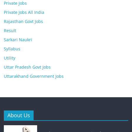
Private Jobs
Private Jobs All India
Rajasthan Govt Jobs
Result
Sarkari Naukri
Syllabus
Utility
Uttar Pradesh Govt Jobs
Uttarakhand Government Jobs
About Us