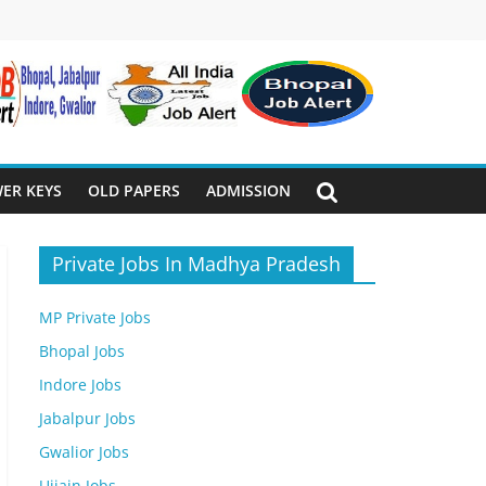
ER KEYS
OLD PAPERS
ADMISSION
Private Jobs In Madhya Pradesh
MP Private Jobs
Bhopal Jobs
Indore Jobs
Jabalpur Jobs
Gwalior Jobs
Ujjain Jobs