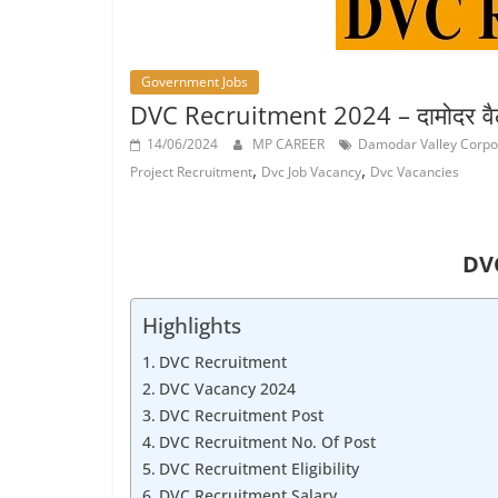
Job
Vacancy
Government Jobs
DVC Recruitment 2024 – दामोदर वैली कॉर्
14/06/2024
MP CAREER
Damodar Valley Corpo
,
,
Project Recruitment
Dvc Job Vacancy
Dvc Vacancies
DV
Highlights
DVC Recruitment
DVC Vacancy 2024
DVC Recruitment Post
DVC Recruitment No. Of Post
DVC Recruitment Eligibility
DVC Recruitment Salary