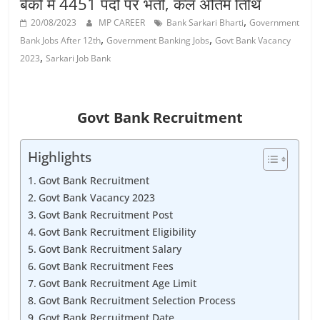
बैंकों में 4451 पदों पर भर्ती, कल अंतिम तिथि
Job
,
Vacancy
20/08/2023
MP CAREER
Bank Sarkari Bharti
Government
,
,
Bank Jobs After 12th
Government Banking Jobs
Govt Bank Vacancy
,
2023
Sarkari Job Bank
Govt Bank Recruitment
Highlights
Govt Bank Recruitment
Govt Bank Vacancy 2023
Govt Bank Recruitment Post
Govt Bank Recruitment Eligibility
Govt Bank Recruitment Salary
Govt Bank Recruitment Fees
Govt Bank Recruitment Age Limit
Govt Bank Recruitment Selection Process
Govt Bank Recruitment Date