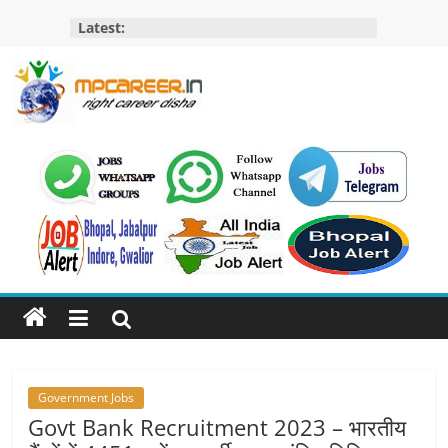
Skip
Latest:
to
content
MP
Career
MP
Jobs
–
MP
Govt
Job​
&
Private
Government Jobs
Job,
Govt Bank Recruitment 2023 – भारतीय
MP