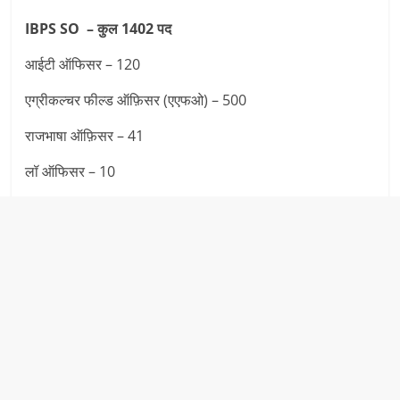
IBPS SO –
कुल 1402 पद
आईटी ऑफिसर – 120
एग्रीकल्चर फील्ड ऑफ़िसर (एएफओ) – 500
राजभाषा ऑफ़िसर – 41
लॉ ऑफिसर – 10