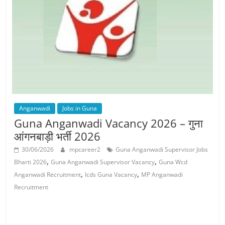
Job
Vacancy
Anganwadi
Jobs in Guna
Guna Anganwadi Vacancy 2026 – गुना
आंगनबाड़ी भर्ती 2026
30/06/2026
mpcareer2
Guna Anganwadi Supervisor Jobs
,
,
Bharti 2026
Guna Anganwadi Supervisor Vacancy
Guna Wcd
,
,
Anganwadi Recruitment
Icds Guna Vacancy
MP Anganwadi
Recruitment