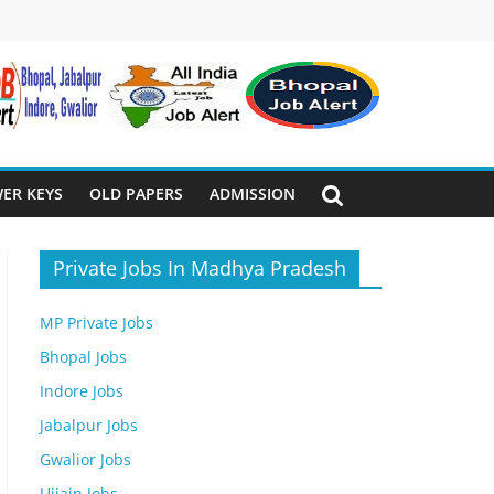
ER KEYS
OLD PAPERS
ADMISSION
Private Jobs In Madhya Pradesh
MP Private Jobs
Bhopal Jobs
Indore Jobs
Jabalpur Jobs
Gwalior Jobs
Ujjain Jobs