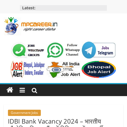
Skip
Latest:
to
content
MP
Career
MP
Jobs
–
MP
Govt
Job​
&
Private
Government Jobs
Job,
IDBI Bank Vacancy 2024 – भारतीय
MP