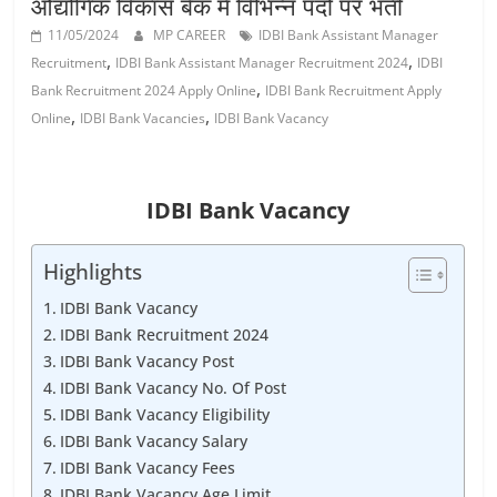
औद्योगिक विकास बैंक में विभिन्‍न पदों पर भर्ती
Job
Vacancy
11/05/2024
MP CAREER
IDBI Bank Assistant Manager
,
,
Recruitment
IDBI Bank Assistant Manager Recruitment 2024
IDBI
,
Bank Recruitment 2024 Apply Online
IDBI Bank Recruitment Apply
,
,
Online
IDBI Bank Vacancies
IDBI Bank Vacancy
IDBI Bank Vacancy
Highlights
IDBI Bank Vacancy
IDBI Bank Recruitment 2024
IDBI Bank Vacancy Post
IDBI Bank Vacancy No. Of Post
IDBI Bank Vacancy Eligibility
IDBI Bank Vacancy Salary
IDBI Bank Vacancy Fees
IDBI Bank Vacancy Age Limit