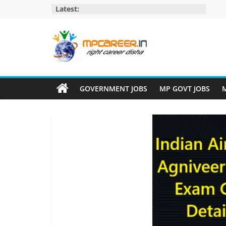
Skip
Latest:
to
content
MP
Career
GOVERNMENT JOBS
MP GOVT JOBS
M
MP
Jobs
–
MP
Govt
Job​
&
Private
Job,
MP