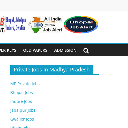
ER KEYS
OLD PAPERS
ADMISSION
Private Jobs In Madhya Pradesh
MP Private Jobs
Bhopal Jobs
Indore Jobs
Jabalpur Jobs
Gwalior Jobs
Ujjain Jobs