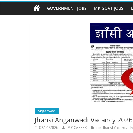
Job
Vacancy
GOVERNMENT JOBS
MP GOVT JOBS
M
Anganwadi
Jhansi Anganwadi Vacancy 2026 – झ
,
02/01/2026
MP CAREER
Icds Jhansi Vacancy
J