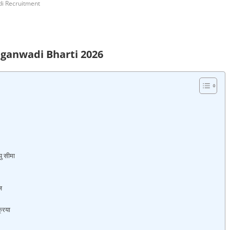
i Recruitment
nganwadi Bharti 2026
ु सीमा
ज
रिया