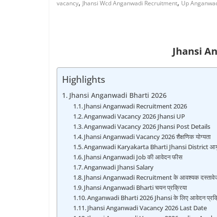
,
,
vacancy
Jhansi Wcd Anganwadi Recruitment
Up Anganwad
Jhansi A
Highlights
Jhansi Anganwadi Bharti 2026
Jhansi Anganwadi Recruitment 2026
Anganwadi Vacancy 2026 Jhansi UP
Anganwadi Vacancy 2026 Jhansi Post Details
Jhansi Anganwadi Vacancy 2026 शैक्षणिक योग्यता
Anganwadi Karyakarta Bharti Jhansi District आय
Jhansi Anganwadi Job की आवेदन फीस
Anganwadi Jhansi Salary
Jhansi Anganwadi Recruitment के आवश्यक दस्तावे
Jhansi Anganwadi Bharti चयन प्रक्रिया
Anganwadi Bharti 2026 Jhansi के लिए आवेदन प्रक्
Jhansi Anganwadi Vacancy 2026 Last Date