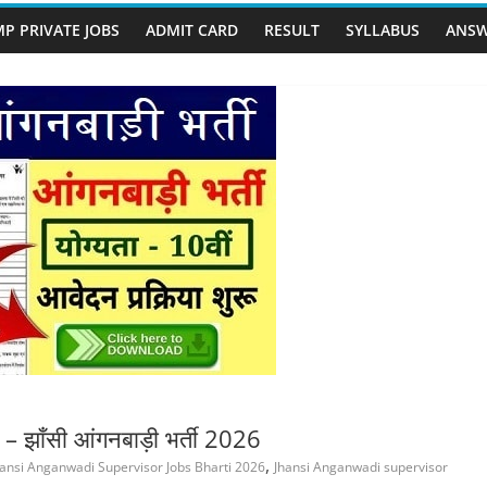
P PRIVATE JOBS
ADMIT CARD
RESULT
SYLLABUS
ANSW
ाँसी आंगनबाड़ी भर्ती 2026
,
hansi Anganwadi Supervisor Jobs Bharti 2026
Jhansi Anganwadi supervisor