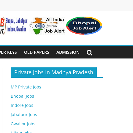
ER KEYS
OLD PAPERS
ADMISSION
Private Jobs In Madhya Pradesh
MP Private Jobs
Bhopal Jobs
Indore Jobs
Jabalpur Jobs
Gwalior Jobs
Ujjain Jobs