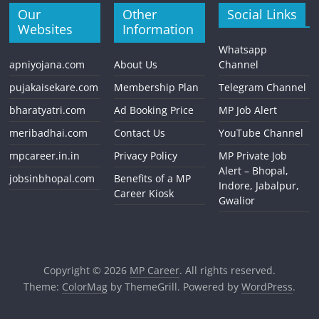
Our
Other
Social Links
Websites
Information
Whatsapp
apniyojana.com
About Us
Channel
pujakaisekare.com
Membership Plan
Telegram Channel
bharatyatri.com
Ad Booking Price
MP Job Alert
meribadhai.com
Contact Us
YouTube Channel
mpcareer.in.in
Privacy Policy
MP Private Job
Alert – Bhopal,
jobsinbhopal.com
Benefits of a MP
Indore, Jabalpur,
Career Kiosk
Gwalior
Copyright © 2026
MP Career
. All rights reserved.
Theme:
ColorMag
by ThemeGrill. Powered by
WordPress
.