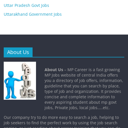
Uttar Pradesh Govt Jobs
Uttarakhand Government Jobs
About Us
About Us
– MP Career is a fast growing
MP Jobs website of central India offers
you a directory of job offers, information,
guideline that you can search by place,
type of job and organization. It provides
concise and complete information to
every aspiring student about mp govt
jobs, Private jobs, local jobs…..etc.
Our company try to do more easy to search a job, helping to
job seekers to find the perfect work by using the job search