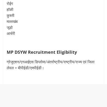
रोईग
हॉकी
कुश्ती
मल्लखंब
जूडो
आर्चरी
MP DSYW Recruitment
Eligibility
ग्रेजुएशन/एनआईएस डिप्लोमा/अंतर्राष्ट्रीय/राष्ट्रीय/राज्य एवं जिला
लेवल + बीपीईडी/एमपीईडी।