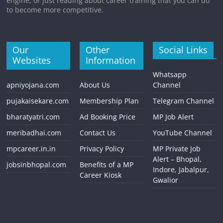
engine, or just reading about career training that you can do
to become more competitive.
Our
Other
Social Links
Websites
Information
Whatsapp
apniyojana.com
About Us
Channel
pujakaisekare.com
Membership Plan
Telegram Channel
bharatyatri.com
Ad Booking Price
MP Job Alert
meribadhai.com
Contact Us
YouTube Channel
mpcareer.in.in
Privacy Policy
MP Private Job
Alert – Bhopal,
jobsinbhopal.com
Benefits of a MP
Indore, Jabalpur,
Career Kiosk
Gwalior