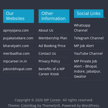
Our
Other
Social Links
Websites
Information
Whatsapp
apniyojana.com
About Us
Channel
pujakaisekare.com
Membership Plan
Telegram Channel
bharatyatri.com
Ad Booking Price
MP Job Alert
meribadhai.com
Contact Us
YouTube Channel
mpcareer.in.in
Privacy Policy
MP Private Job
Alert – Bhopal,
jobsinbhopal.com
Benefits of a MP
Indore, Jabalpur,
Career Kiosk
Gwalior
Copyright © 2026
MP Career
. All rights reserved.
Theme:
ColorMag
by ThemeGrill. Powered by
WordPress
.