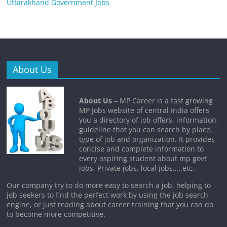
Uttarakhand Government Jobs
About Us
About Us
– MP Career is a fast growing
MP Jobs website of central India offers
you a directory of job offers, information,
guideline that you can search by place,
type of job and organization. It provides
concise and complete information to
every aspiring student about mp govt
jobs, Private jobs, local jobs…..etc.
Our company try to do more easy to search a job, helping to
job seekers to find the perfect work by using the job search
engine, or just reading about career training that you can do
to become more competitive.