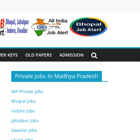
ER KEYS
OLD PAPERS
ADMISSION
Private Jobs In Madhya Pradesh
MP Private Jobs
Bhopal Jobs
Indore Jobs
Jabalpur Jobs
Gwalior Jobs
Ujjain Jobs