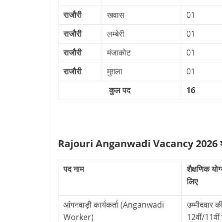
राजौरी
खवास
01
राजौरी
लम्बेरी
01
राजौरी
मंजाकोट
01
राजौरी
मुग़ला
01
कुल पद
16
Rajouri Anganwadi Vacancy 2026 शैक्
पद नाम
शैक्षणिक योग्
लिए
आंगनवाड़ी कार्यकर्ता (Anganwadi
उम्मीदवार की
Worker)
12वीं/11वीं बो