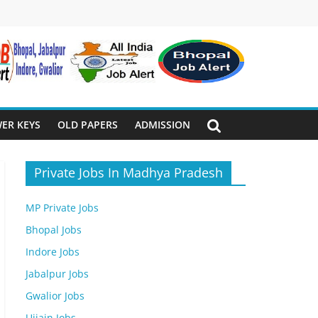
ER KEYS
OLD PAPERS
ADMISSION
Private Jobs In Madhya Pradesh
MP Private Jobs
Bhopal Jobs
Indore Jobs
Jabalpur Jobs
Gwalior Jobs
Ujjain Jobs