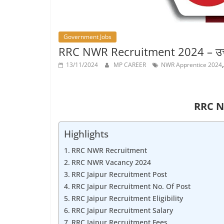
Job
Vacancy
Government Jobs
RRC NWR Recruitment 2024 – उत्तर पश्चि
13/11/2024
MP CAREER
NWR Apprentice 2024
RRC N
Highlights
RRC NWR Recruitment
RRC NWR Vacancy 2024
RRC Jaipur Recruitment Post
RRC Jaipur Recruitment No. Of Post
RRC Jaipur Recruitment Eligibility
RRC Jaipur Recruitment Salary
RRC Jaipur Recruitment Fees