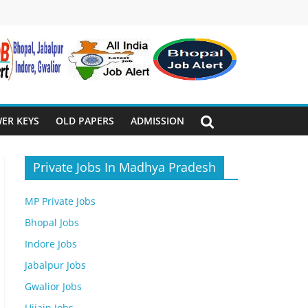
ER KEYS
OLD PAPERS
ADMISSION
Private Jobs In Madhya Pradesh
MP Private Jobs
Bhopal Jobs
Indore Jobs
Jabalpur Jobs
Gwalior Jobs
Ujjain Jobs