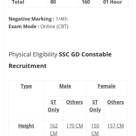
Total
80
160
01 Hour
Negative Marking :
1/4th
Exam Mode :
Online (CBT)
Physical Eligibility
SSC GD Constable
Recruitment
Type
Male
Female
ST
Others
ST
Others
Only
Only
Height
162
170 CM
150
157 CM
CM
CM