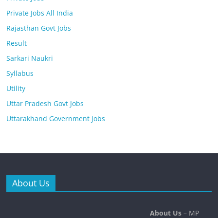
Private Jobs All India
Rajasthan Govt Jobs
Result
Sarkari Naukri
Syllabus
Utility
Uttar Pradesh Govt Jobs
Uttarakhand Government Jobs
About Us
About Us
– MP