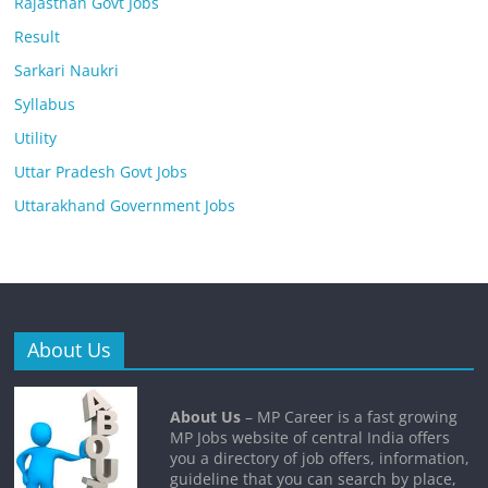
Rajasthan Govt Jobs
Result
Sarkari Naukri
Syllabus
Utility
Uttar Pradesh Govt Jobs
Uttarakhand Government Jobs
About Us
About Us
– MP Career is a fast growing
MP Jobs website of central India offers
you a directory of job offers, information,
guideline that you can search by place,