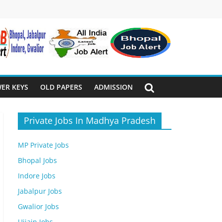
ER KEYS
OLD PAPERS
ADMISSION
Private Jobs In Madhya Pradesh
MP Private Jobs
Bhopal Jobs
Indore Jobs
Jabalpur Jobs
Gwalior Jobs
Ujjain Jobs