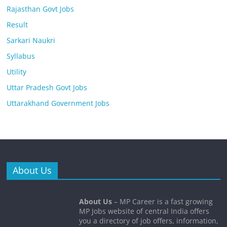
Rajasthan Govt Jobs
Result
Sarkari Naukri
Syllabus
Utility
Uttar Pradesh Govt Jobs
Uttarakhand Government Jobs
About Us
About Us
– MP Career is a fast growing
MP Jobs website of central India offers
you a directory of job offers, information,