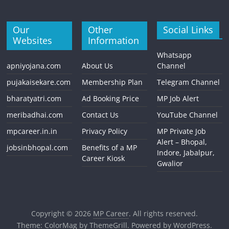
Our
Other
Social Links
Websites
Information
Whatsapp
apniyojana.com
About Us
Channel
pujakaisekare.com
Membership Plan
Telegram Channel
bharatyatri.com
Ad Booking Price
MP Job Alert
meribadhai.com
Contact Us
YouTube Channel
mpcareer.in.in
Privacy Policy
MP Private Job
Alert – Bhopal,
jobsinbhopal.com
Benefits of a MP
Indore, Jabalpur,
Career Kiosk
Gwalior
Copyright © 2026
MP Career
. All rights reserved.
Theme:
ColorMag
by ThemeGrill. Powered by
WordPress
.