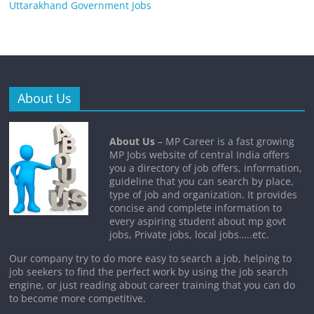
Uttarakhand Government Jobs
About Us
About Us
– MP Career is a fast growing
MP Jobs website of central India offers
you a directory of job offers, information,
guideline that you can search by place,
type of job and organization. It provides
concise and complete information to
every aspiring student about mp govt
jobs, Private jobs, local jobs…..etc.
Our company try to do more easy to search a job, helping to
job seekers to find the perfect work by using the job search
engine, or just reading about career training that you can do
to become more competitive.