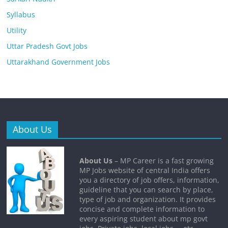
Syllabus
Utility
Uttar Pradesh Govt Jobs
Uttarakhand Government Jobs
About Us
About Us
– MP Career is a fast growing
MP Jobs website of central India offers
you a directory of job offers, information,
guideline that you can search by place,
type of job and organization. It provides
concise and complete information to
every aspiring student about mp govt