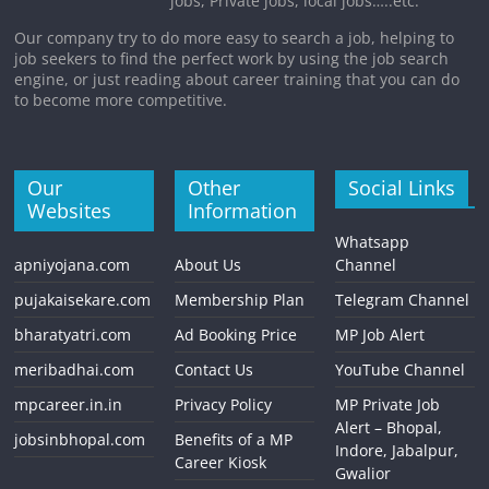
jobs, Private jobs, local jobs…..etc.
Our company try to do more easy to search a job, helping to
job seekers to find the perfect work by using the job search
engine, or just reading about career training that you can do
to become more competitive.
Our
Other
Social Links
Websites
Information
Whatsapp
apniyojana.com
About Us
Channel
pujakaisekare.com
Membership Plan
Telegram Channel
bharatyatri.com
Ad Booking Price
MP Job Alert
meribadhai.com
Contact Us
YouTube Channel
mpcareer.in.in
Privacy Policy
MP Private Job
Alert – Bhopal,
jobsinbhopal.com
Benefits of a MP
Indore, Jabalpur,
Career Kiosk
Gwalior